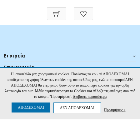
Εταιρεία
Επικοινωνία
Η ιστοσελίδα μας χρησιμοποιεί cookies. Πατώντας το κουμπί ΑΠΟΔΕΧΟΜΑΙ
ΠΛΗΡΟΦΟΡΙΕΣ
αποδέχεσαι τη χρήση όλων των cookies της ιστοσελίδας μας, ενώ με το κουμπί ΔΕΝ
ΑΠΟΔΕΧΟΜΑΙ θα ενεργοποιηθούν μόνο τα απαραίτητα cookies για την ορθή
Ακολουθήστε μας
λειτουργία του site. Μάθε περισσότερα για τα Cookies και άλλαξε τις επιλογές σου από
το κουμπί "Προτιμήσεις".
Διαβάστε περισσότερα
ΑΠΟΔΕΧΟΜΑΙ
ΔΕΝ ΑΠΟΔΕΧΟΜΑΙ
Προτιμήσεις ↓
2026 edental | Ανάπτυξη:
Hyper Center