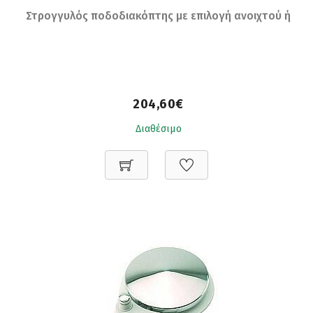
Στρογγυλός ποδοδιακόπτης με επιλογή ανοιχτού ή
κλειστού σπρέυ και chip blower
204,60€
Διαθέσιμο