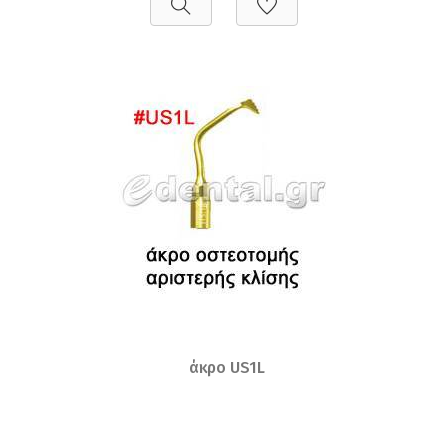
άκρο US1L